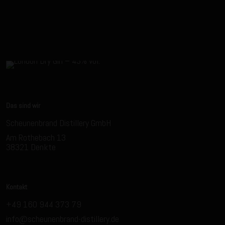
Schreibe die erste Rezension für „London Dry Gin – 43%
Alkohol
vol.“
43 % Vol
Deine E-Mail-Adresse wird nicht veröffentlicht.
Erforderliche
Felder sind mit
*
markiert
Deine
1 von
2 von
3 von
4 von
Bewertung
*
5 Sternen
5 Sternen
5 Sternen
5 Sternen
Das sind wir
Scheunenbrand Distillery GmbH
Am Rothebach 13
38321 Denkte
Kontakt
+49 160 944 373 79
Name
*
info@scheunenbrand-distillery.de