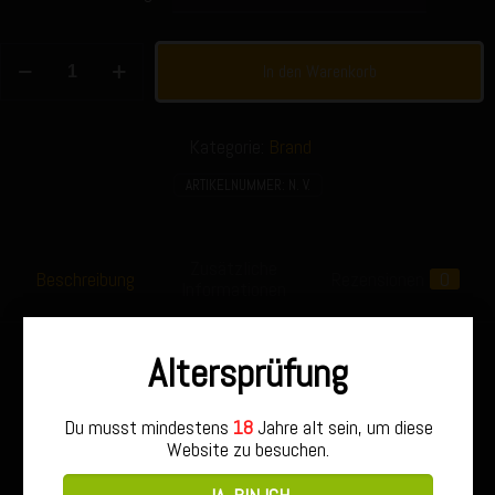
London
In den Warenkorb
Dry
Gin
–
43%
Kategorie:
Brand
vol.
Menge
ARTIKELNUMMER:
N. V.
Zusätzliche
Beschreibung
Rezensionen
0
Informationen
Altersprüfung
Der London Dry Gin von der Scheunenbrand Distillery ist
ein fruchtig würziger Gin mit einem Alkoholgehalt von
43% vol. Hergestellt aus erlesenen Botanicals und
Du musst mindestens
18
Jahre alt sein, um diese
feinstem Alkohol, ist dieser Gin ein wahrer Genuss für
Website zu besuchen.
alle Gin-Liebhaber.
Die Destillateure der Scheunenbrand Distillery haben für